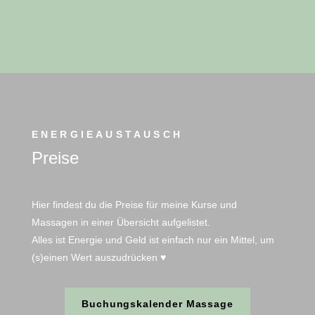
ENERGIEAUSTAUSCH
Preise
Hier findest du die Preise für meine Kurse und
Massagen in einer Übersicht aufgelistet.
Alles ist Energie und Geld ist einfach nur ein Mittel, um
(s)einen Wert auszudrücken ♥
Buchungskalender Massage